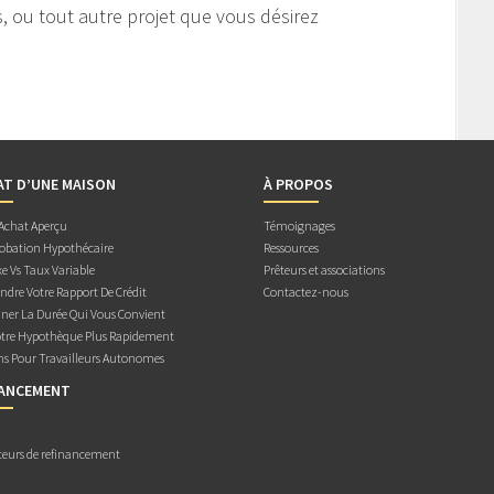
s, ou tout autre projet que vous désirez
AT D’UNE MAISON
À PROPOS
 Achat Aperçu
Témoignages
obation Hypothécaire
Ressources
e Vs Taux Variable
Prêteurs et associations
dre Votre Rapport De Crédit
Contactez-nous
ner La Durée Qui Vous Convient
otre Hypothèque Plus Rapidement
ns Pour Travailleurs Autonomes
NANCEMENT
teurs de refinancement