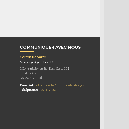
COMMUNIQUER AVEC NOUS
Colton Roberts
Mortgage Agent Level 1
1 Commissioners Rd. East, Suite 211
London, ON
N6C 5Z3, Canada
Courriel:
coltonroberts@dominionlending.ca
Téléphone:
905-317-5663