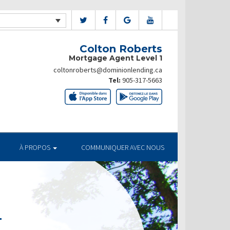
Colton Roberts
Mortgage Agent Level 1
coltonroberts@dominionlending.ca
Tel:
905-317-5663
À PROPOS
COMMUNIQUER AVEC NOUS
T