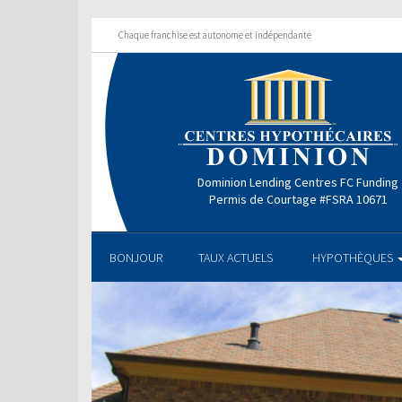
Chaque franchise est autonome et indépendante
Dominion Lending Centres FC Funding
Permis de Courtage #FSRA 10671
BONJOUR
TAUX ACTUELS
HYPOTHÈQUES