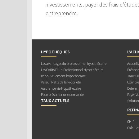
investissements, payer des frais d’étude
entreprendre.
HYPOTHÈQUES
L’ACH
Les avantages du professionnel hypothécaire
Accueil
Les Coûts D’un Professionnel Hypothécaire
Préappr
Renouvellement hypothécaire
Taux Fix
Valeur Nette de la Propriété
Compren
Assurance vie Hypothécaire
Détermi
Pour présenter une demande
Payer V
TAUX ACTUELS
Solutio
REFI
CHIP
Calcula