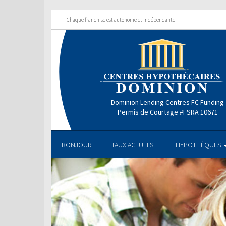
Chaque franchise est autonome et indépendante
Dominion Lending Centres FC Funding
Permis de Courtage #FSRA 10671
BONJOUR
TAUX ACTUELS
HYPOTHÈQUES