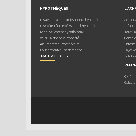
HYPOTHÈQUES
L’ACH
Les avantages du professionnel hypothécaire
Accueil
Les Coûts D’un Professionnel Hypothécaire
Préappr
Renouvellement hypothécaire
Taux Fix
Valeur Nette de la Propriété
Compren
Assurance vie Hypothécaire
Détermi
Pour présenter une demande
Payer V
TAUX ACTUELS
Solutio
REFI
CHIP
Calcula