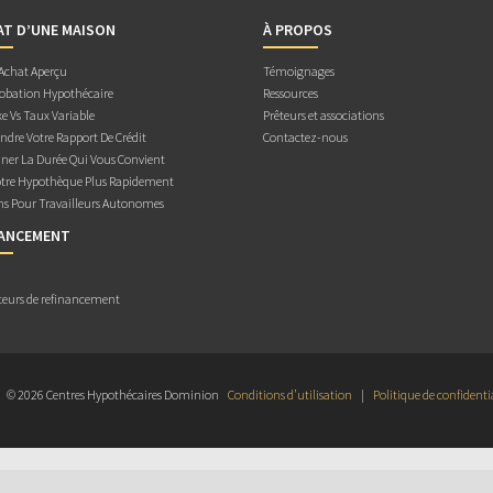
AT D’UNE MAISON
À PROPOS
 Achat Aperçu
Témoignages
obation Hypothécaire
Ressources
e Vs Taux Variable
Prêteurs et associations
dre Votre Rapport De Crédit
Contactez-nous
ner La Durée Qui Vous Convient
otre Hypothèque Plus Rapidement
ns Pour Travailleurs Autonomes
NANCEMENT
teurs de refinancement
© 2026 Centres Hypothécaires Dominion
Conditions d’utilisation
|
Politique de confidenti