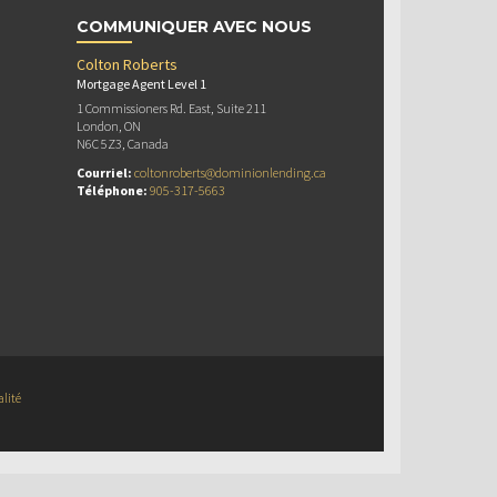
COMMUNIQUER AVEC NOUS
Colton Roberts
Mortgage Agent Level 1
1 Commissioners Rd. East, Suite 211
London, ON
N6C 5Z3, Canada
Courriel:
coltonroberts@dominionlending.ca
Téléphone:
905-317-5663
alité